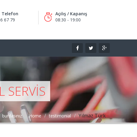
m Telefon
Açılış / Kapanış
6 67 79
08:30 - 19:00
 SERVIS
Yılmaz Türk
burdasınız:
Home
testimonial