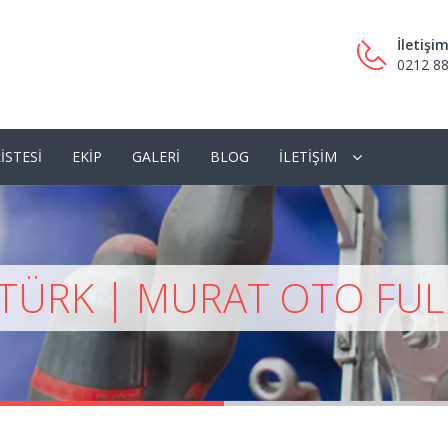
İletişi
0212 88
ISTESI
EKIP
GALERI
BLOG
İLETIŞIM
 TÜRK | MURAT OTO FULL