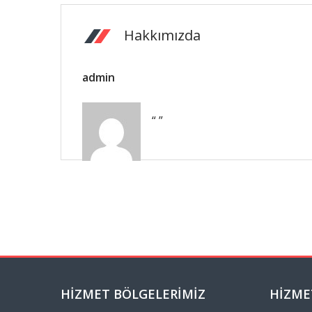
Hakkımızda
admin
“ ”
HIZMET BÖLGELERIMIZ
HIZME