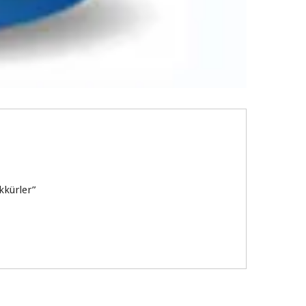
kkürler”