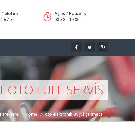
m Telefon
Açılış / Kapanış
6 67 79
08:30 - 19:00
 OTO FULL SERVIS
 are here:
Home
oto elektronik Büyükçekmece