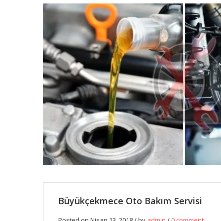
13
NIS
0
Büyükçekmece Oto Bakım Servisi
Posted on Nisan 13, 2018 / by
admin
/
0 comment