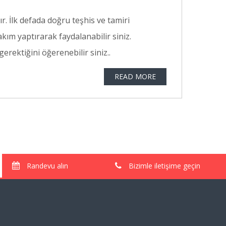
. İlk defada doğru teşhis ve tamiri
kım yaptırarak faydalanabilir siniz.
erektiğini öğerenebilir siniz..
READ MORE
Randevu alın
Bizimle iletişime geçin