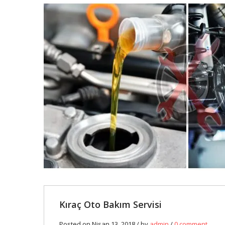
13
NIS
0
Kıraç Oto Bakım Servisi
Posted on Nisan 13, 2018 / by
admin
/
0 comment