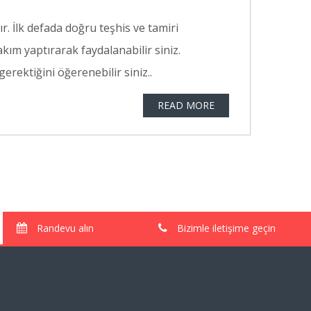
. İlk defada doğru teşhis ve tamiri
kım yaptırarak faydalanabilir siniz.
erektiğini öğerenebilir siniz..
READ MORE
Randevu alın
Bizimle iletişime geçin