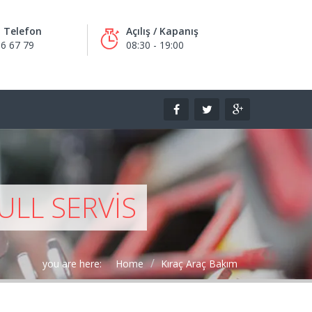
m Telefon
Açılış / Kapanış
6 67 79
08:30 - 19:00
ULL SERVIS
you are here:
Home
Kıraç Araç Bakım