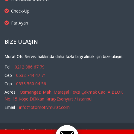
Check-Up
Far Ayarı
BIZE ULAŞIN
Murat Oto Servisi hakkında daha fazla bilgi almak için bize ulaşın.
Tel
0212 886 67 79
Cep
0532 744 47 71
Cep
0533 560 04 56
Adres
Osmangazi Mah. Mareşal Fevzi Çakmak Cad. A BLOK
No: 15 Köşe Dükkan Kıraç-Esenyurt / İstanbul
Email
info@otomotivmurat.com
Powered by KoRay - by
MalatyaWebTasarim