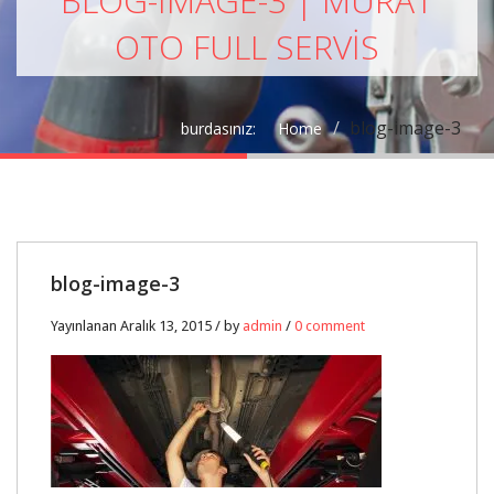
BLOG-IMAGE-3 | MURAT
OTO FULL SERVIS
blog-image-3
burdasınız:
Home
13
blog-image-3
ARA
Yayınlanan Aralık 13, 2015 / by
admin
/
0 comment
0