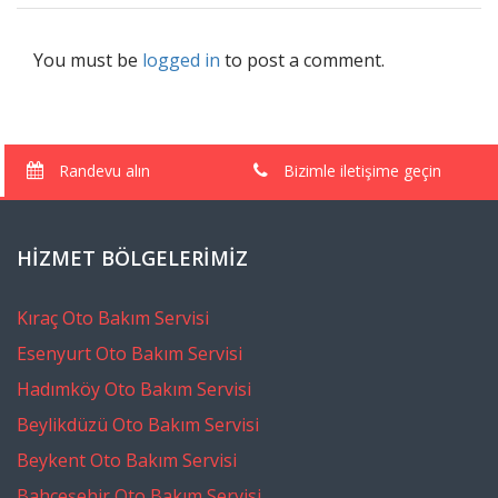
You must be
logged in
to post a comment.
Randevu alın
Bizimle iletişime geçin
HIZMET BÖLGELERIMIZ
Kıraç Oto Bakım Servisi
Esenyurt Oto Bakım Servisi
Hadımköy Oto Bakım Servisi
Beylikdüzü Oto Bakım Servisi
Beykent Oto Bakım Servisi
Bahçeşehir Oto Bakım Servisi